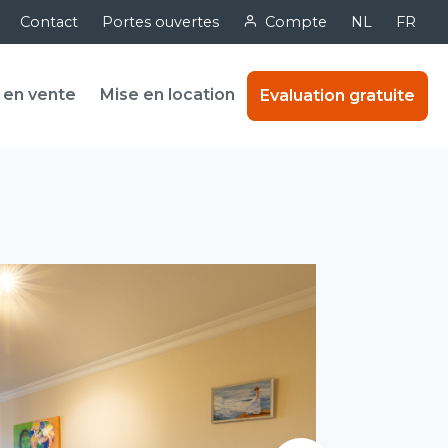
Contact
Portes ouvertes
Compte
NL
FR
 en vente
Mise en location
Evaluation gratuite