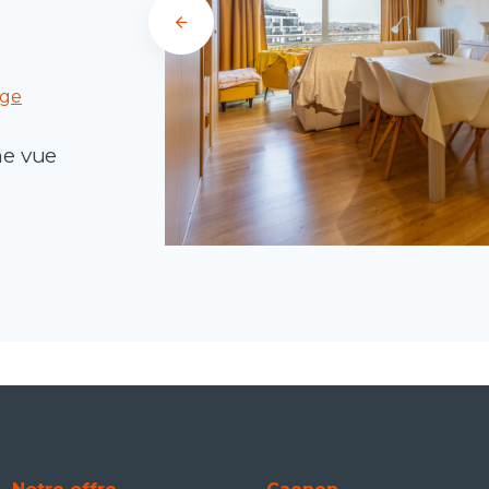
rge
ne vue