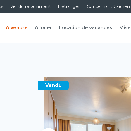
ts
Vendu récemment
L'étranger
Concernant Caenen
A vendre
A louer
Location de vacances
Mise
Vendu