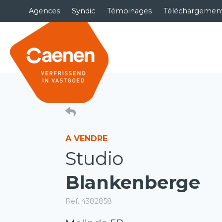
Agences
Syndic
Témoinages
Téléchargemen
A VENDRE
Studio
Blankenberge
Ref. 4382858