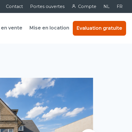
Contact
Portes ouvertes
Compte
NL
FR
 en vente
Mise en location
Evaluation gratuite