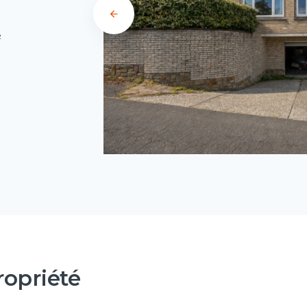
²
ropriété