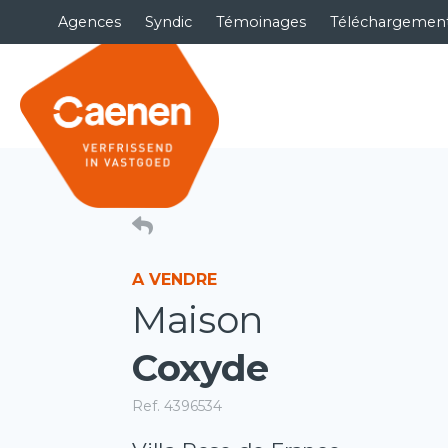
Agences
Syndic
Témoinages
Téléchargemen
A VENDRE
Maison
Coxyde
Ref. 4396534