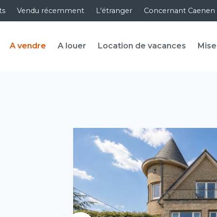
ts
Vendu récemment
L'étranger
Concernant Caenen
A vendre
A louer
Location de vacances
Mise