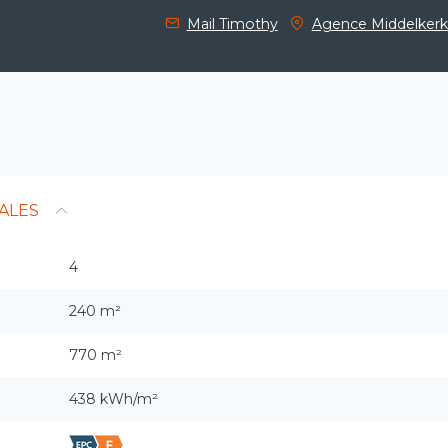
Mail Timothy
Agence Middelker
ALES
4
240 m²
770 m²
438 kWh/m²