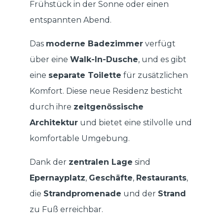
Frühstück in der Sonne oder einen
entspannten Abend.
Das
moderne Badezimmer
verfügt
über eine
Walk-In-Dusche
, und es gibt
eine
separate Toilette
für zusätzlichen
Komfort. Diese neue Residenz besticht
durch ihre
zeitgenössische
Architektur
und bietet eine stilvolle und
komfortable Umgebung.
Dank der
zentralen Lage
sind
Epernayplatz
,
Geschäfte
,
Restaurants
,
die
Strandpromenade
und der
Strand
zu Fuß erreichbar.