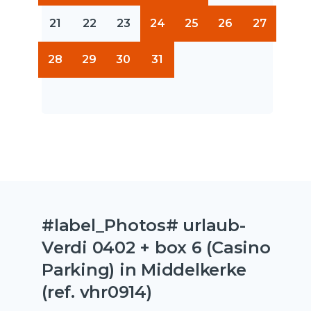
21
22
23
24
25
26
27
28
29
30
31
#label_Photos# urlaub-
Verdi 0402 + box 6 (Casino
Parking) in Middelkerke
(ref. vhr0914)