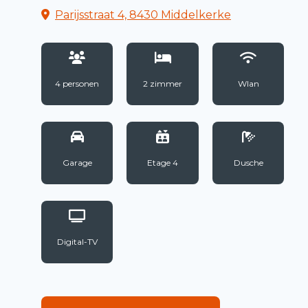
Parijsstraat 4, 8430 Middelkerke
4 personen
2 zimmer
Wlan
Garage
Etage 4
Dusche
Digital-TV