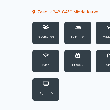
Zeedijk 248, 8430 Middelkerke
4 personen
1 zimmer
Haus
Wlan
Etage 6
Dus
Digital-TV