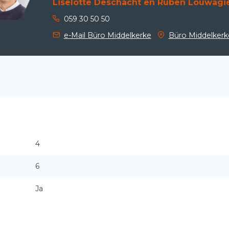
Liselotte Deschacht en Ruben Louwagi
059 30 50 50
e-Mail Büro Middelkerke
Büro Middelkerk
4
6
Ja