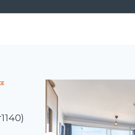
KE
r1140)