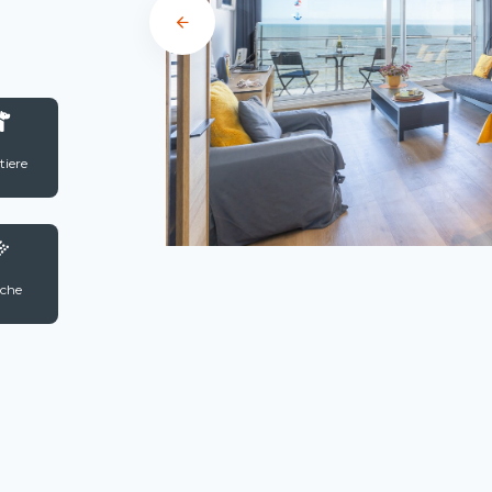
tiere
che