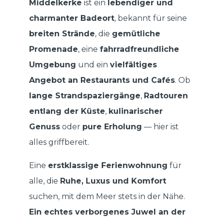
Middelkerke
ist ein
lebendiger und
charmanter Badeort
, bekannt für seine
breiten Strände
, die
gemütliche
Promenade
, eine
fahrradfreundliche
Umgebung
und ein
vielfältiges
Angebot an Restaurants und Cafés
. Ob
lange Strandspaziergänge
,
Radtouren
entlang der Küste
,
kulinarischer
Genuss
oder
pure Erholung
— hier ist
alles griffbereit.
Eine
erstklassige Ferienwohnung
für
alle, die
Ruhe, Luxus und Komfort
suchen, mit dem Meer stets in der Nähe.
Ein echtes verborgenes Juwel an der