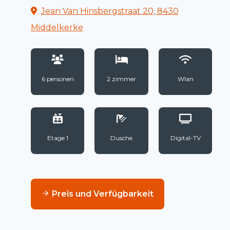
Jean Van Hinsbergstraat 20, 8430
Middelkerke
6 personen
2 zimmer
Wlan
Etage 1
Dusche
Digital-TV
Preis und Verfügbarkeit