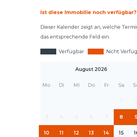
Ist diese Immobilie noch verfügbar?
Dieser Kalender zeigt an, welche Termi
das entsprechende Feld ein.
Verfügbar
Nicht Verfü
August 2026
Mo
Di
Mi
Do
Fr
Sa
S
1
3
4
5
6
7
8
10
11
12
13
14
15
1