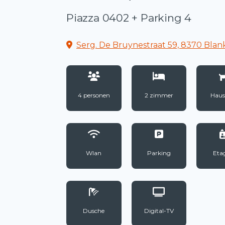
Piazza 0402 + Parking 4
Serg. De Bruynestraat 59, 8370 Bla
4 personen
2 zimmer
Haus
Wlan
Parking
Eta
Dusche
Digital-TV