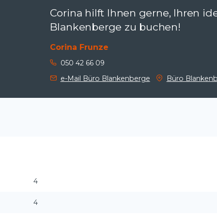
Corina hilft Ihnen gerne, Ihren id
Blankenberge zu buchen!
Corina Frunze
050 42 66 09
e-Mail Büro Blankenberge
Büro Blanken
4
4