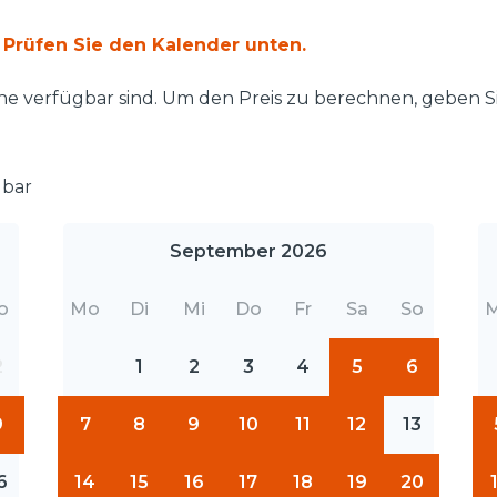
 Prüfen Sie den Kalender unten.
ne verfügbar sind. Um den Preis zu berechnen, geben Si
gbar
September 2026
o
Mo
Di
Mi
Do
Fr
Sa
So
2
1
2
3
4
5
6
9
7
8
9
10
11
12
13
6
14
15
16
17
18
19
20