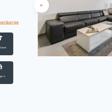
nkenberge
tiere
ge 4