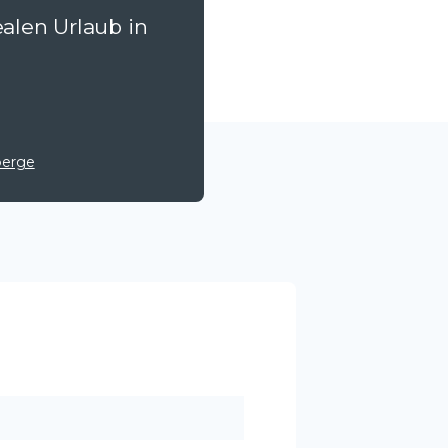
ealen Urlaub in
berge