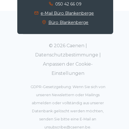
050 42 66 09
e-Mail Büro Blankenberge
Büro Blankenberge
© 2026 Caenen |
Datenschutzbestimmunge
|
Anpassen der Cookie-
Einstellungen
GDPR-Gesetzgebung: Wenn Sie sich von
unseren Newslettern oder Mailings
abmelden oder vollständig aus unserer
Datenbank gelöscht werden möchten,
senden Sie bitte eine E-Mail an
unsubscribe@caenen.be
.