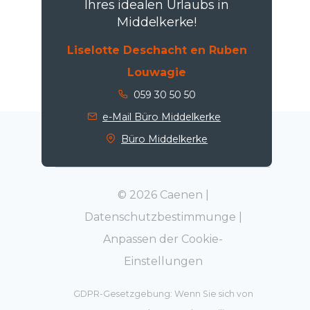
Ihres idealen Urlaubs in
Middelkerke!
Liselotte Deschacht en Ruben
Louwagie
059 30 50 50
e-Mail Büro Middelkerke
Büro Middelkerke
© 2026 Caenen |
Datenschutzbestimmunge
|
Anpassen der Cookie-
Einstellungen
GDPR-Gesetzgebung: Wenn Sie sich von