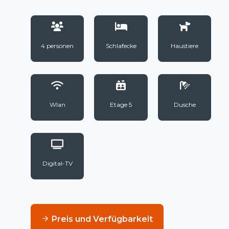
4 personen
Schlafecke
Haustiere
Wlan
Etage 5
Dusche
Digital-TV
Preis und Verfügbarkeit