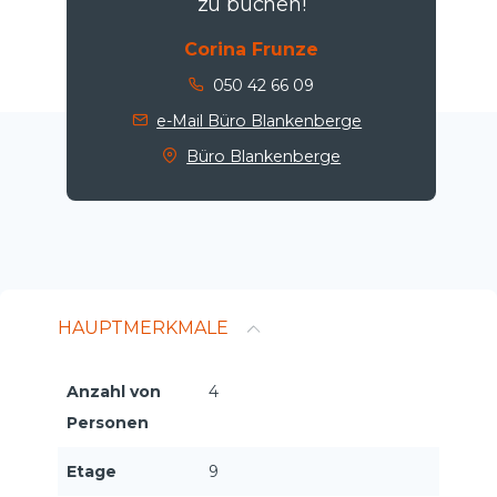
zu buchen!
Corina Frunze
050 42 66 09
e-Mail Büro Blankenberge
Büro Blankenberge
HAUPTMERKMALE
Anzahl von
4
Personen
Etage
9