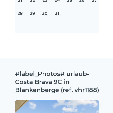
21
22
23
24
25
26
27
28
29
30
31
#label_Photos# urlaub-
Costa Brava 9C in
Blankenberge (ref. vhr1188)