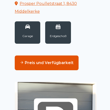
Prosper Poulletstraat 1, 8430
Middelkerke
Garage
Erdgeschoß
Preis und Verfügbarkeit