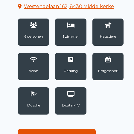
Westendelaan 162, 8430 Middelkerke
6 personen
1 zimmer
Haustiere
Wlan
Parking
Erdgeschoß
Dusche
Digital-TV